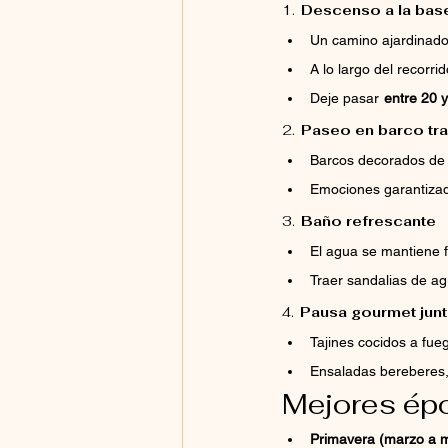
1.
Descenso a la base
Un camino ajardinado
A lo largo del recorr
Deje pasar
entre 20 
2.
Paseo en barco tra
Barcos decorados de f
Emociones garantizada
3.
Baño refrescante
El agua se mantiene f
Traer sandalias de ag
4.
Pausa gourmet junt
Tajines cocidos a fue
Ensaladas bereberes,
Mejores épo
Primavera (marzo a 