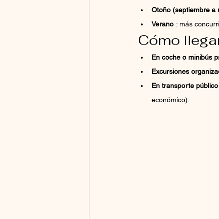
Otoño (septiembre a 
Verano
: más concurr
Cómo llega
En coche o minibús p
Excursiones organiz
En transporte público
económico).