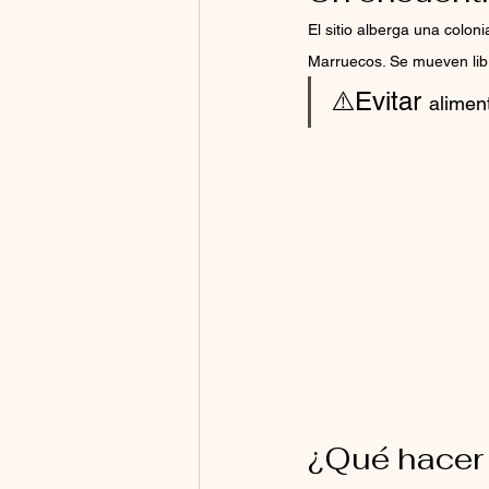
El sitio alberga una coloni
Marruecos. Se mueven libr
⚠️Evitar 
aliment
¿Qué hacer