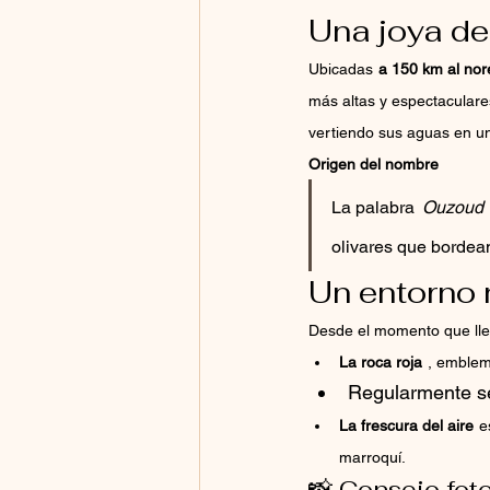
Una joya del
Ubicadas
a 150 km al no
más altas y espectacular
vertiendo sus aguas en un 
Origen del nombre
La palabra
Ouzoud
olivares que bordean 
Un entorno 
Desde el momento que lleg
La roca roja
, emblem
Regularmente s
La frescura del aire
e
marroquí.
📸 Consejo fot