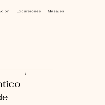
ación
Excursiones
Masajes
ntico
de