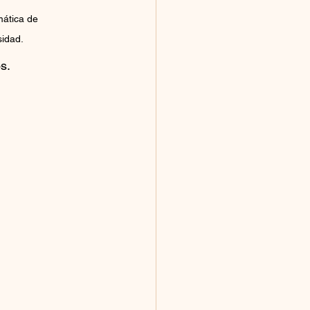
ática de 
sidad.
s.