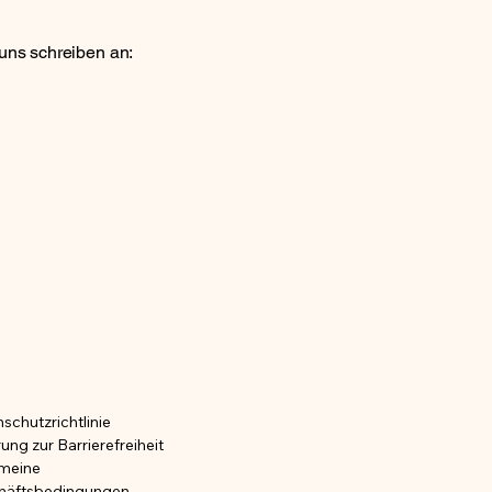
uns schreiben an:
A (
A (
schutzrichtlinie
rung zur Barrierefreiheit
emeine
häftsbedingungen