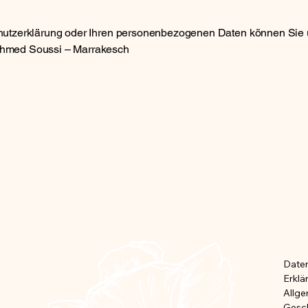
hutzerklärung oder Ihren personenbezogenen Daten können Sie 
Ahmed Soussi – Marrakesch
HEMI
HEMI
Daten
Erklä
Allg
Gesc