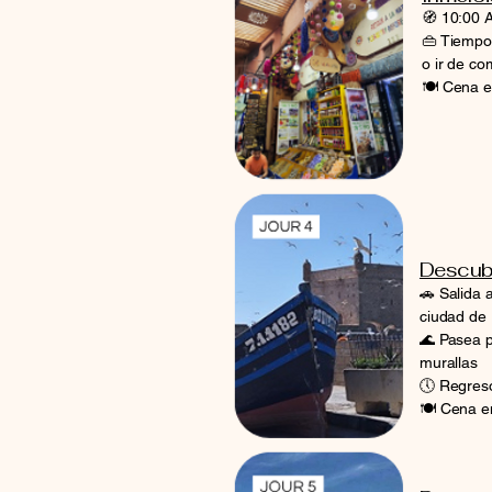
🧭 10:00 A
👜 Tiempo 
o ir de c
🍽️ Cena e
Descub
🚗 Salida a
ciudad de 
🌊 Pasea p
murallas
🕔 Regreso 
🍽️ Cena en