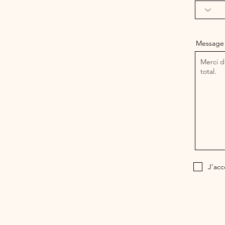
Message
J’acc