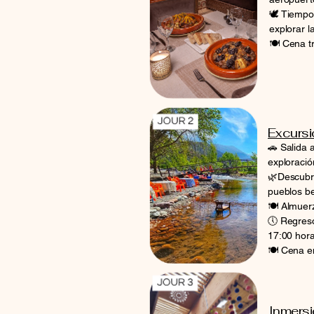
🕊️ Tiempo
explorar l
🍽️ Cena t
Excursió
🚗 Salida 
exploració
🌿Descubre
pueblos b
🍽️ Almuer
🕔 Regreso
17:00 hora
🍽️ Cena en
Inmersi