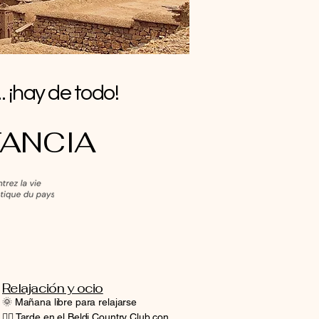
 ¡hay de todo!
TANCIA
Relajación y ocio
🌞 Mañana libre para relajarse
🏊‍♂️ Tarde en el Beldi Country Club con