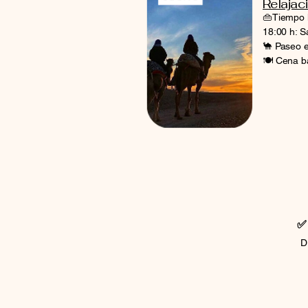
Relajac
👜Tiempo l
18:00 h: S
🐪 Paseo e
🍽️ Cena b
✅
D