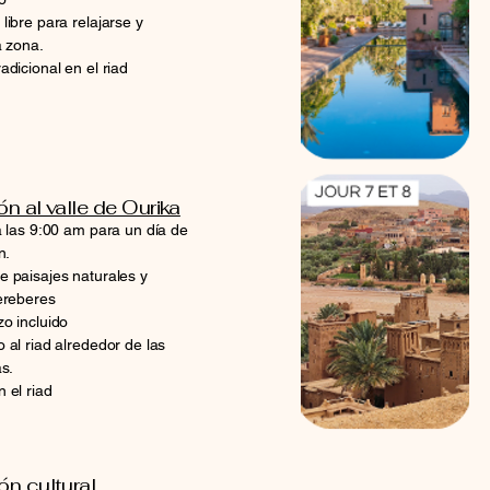
 libre para relajarse y
a zona.
radicional en el riad
n al valle de Ourika
a las 9:00 am para un día de
n.
 paisajes naturales y
ereberes
zo incluido
 al riad alrededor de las
s.
 el riad
ón cultural