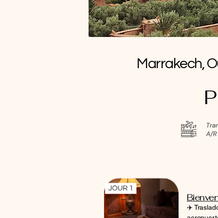
Marrakech, Ou
P
Bienven
✈️ Traslad
aeropuert