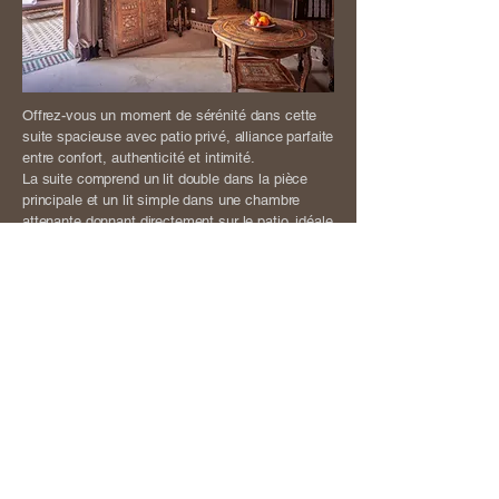
Offrez-vous un moment de sérénité dans cette
suite spacieuse avec patio privé, alliance parfaite
entre confort, authenticité et intimité.
La suite comprend un lit double dans la pièce
principale et un lit simple dans une chambre
attenante donnant directement sur le patio, idéale
pour un enfant, un ami ou un accompagnant
souhaitant plus d’indépendance.
Le véritable atout de cette suite : son patio privé,
avec salon extérieur, fontaine et transats à l’abri
du soleil. Un lieu paisible pour lire, prendre un thé
ou simplement profiter du calme du riad.
Un cocon au cœur de la médina de Marrakech,
parfait pour les voyageurs en quête de charme et
de tranquillité.
Découvrir