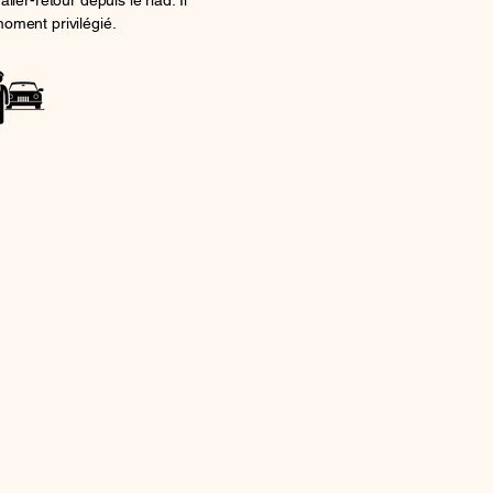
ller-retour depuis le riad. Il
moment privilégié.