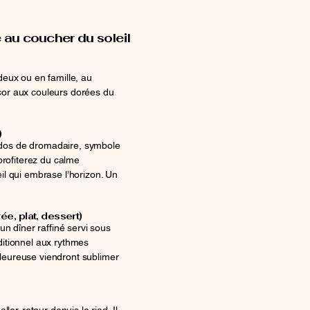
au coucher du soleil
deux ou en famille, au
cor aux couleurs dorées du
)
dos de dromadaire, symbole
profiterez du calme
il qui embrase l’horizon. Un
ée, plat, dessert)
un dîner raffiné servi sous
ditionnel aux rythmes
leureuse viendront sublimer