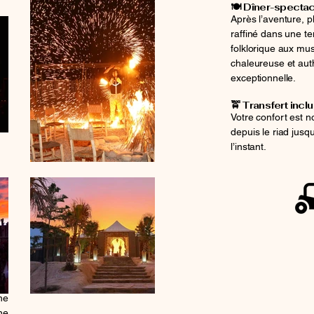
🍽️ Dîner-spectac
Après l’aventure, pl
raffiné dans une t
folklorique aux m
chaleureuse et auth
exceptionnelle.
🚖 Transfert incl
Votre confort est no
depuis le riad jusq
l’instant.
ne
ne