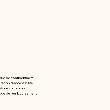
A (
A (
ique de confidentialité
ration d'accessibilité
tions générales
ique de remboursement