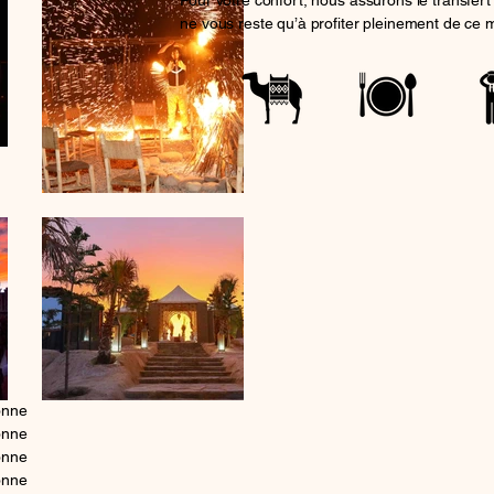
Pour votre confort, nous assurons le transfert a
ne vous reste qu’à profiter pleinement de ce 
onne
onne
onne
onne