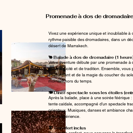
Promenade à dos de dromadaire 
Vivez une expérience unique et inoubliable à 
rythme paisible des dromadaires, dans un dé
désert de Marrakech.
🐪 Balade à dos de dromadaire (1 heure
Votre aventure débute par une promenade à 
d’authenticité et de tradition. Ensemble, vous 
environnant et de la magie du coucher du sole
moment hors du temps.
🍽️ Dîner-spectacle sous les étoiles (entr
Après la balade, place à une soirée féérique : 
tente caïdale, accompagné d’un spectacle tra
orientaux. Musiques, danses et ambiance cha
votre expérience.
🚖 Transfert inclus