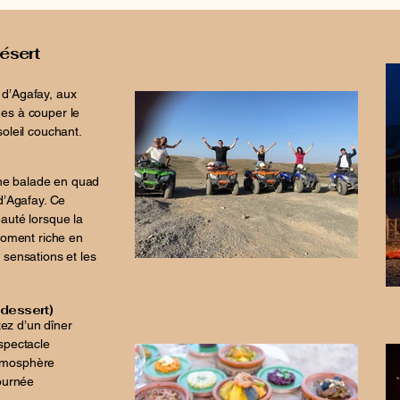
ésert
 d’Agafay, aux
ges à couper le
oleil couchant.
ne balade en quad
d’Agafay. Ce
auté lorsque la
 moment riche en
 sensations et les
 dessert)
tez d’un dîner
spectacle
atmosphère
journée